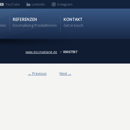
YouTube
LinkedIn
Instagram
REFERENZEN
KONTAKT
hlen
Docmaklang-Produktionen
Get in touch
www.docmaklang.de
00067597
← Previous
Next →