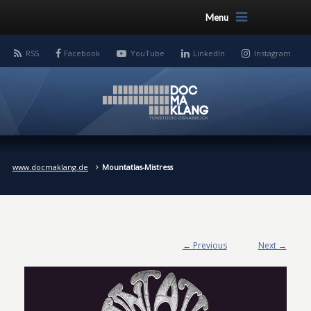
Menu
RSS
Facebook
YouTube
LinkedIn
Instagram
www.docmaklang.de
Mountatlas-Mistress
← Previous
Next →