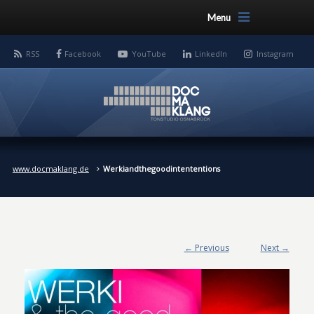
Menu
RSS
Facebook
YouTube
LinkedIn
Instagram
www.docmaklang.de
Werkiandthegoodintententions
← Previous
Next →