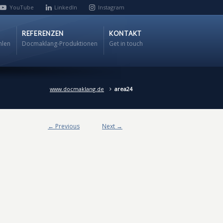
YouTube
LinkedIn
Instagram
REFERENZEN
KONTAKT
hlen
Docmaklang-Produktionen
Get in touch
www.docmaklang.de
area24
← Previous
Next →