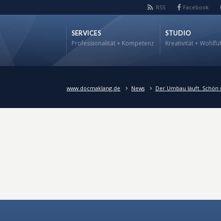
RSS
Facebook
SERVICES
STUDIO
Professionalität + Kompetenz
Kreativität + Wohlfü
www.docmaklang.de
News
Der Umbau läuft. Schön 