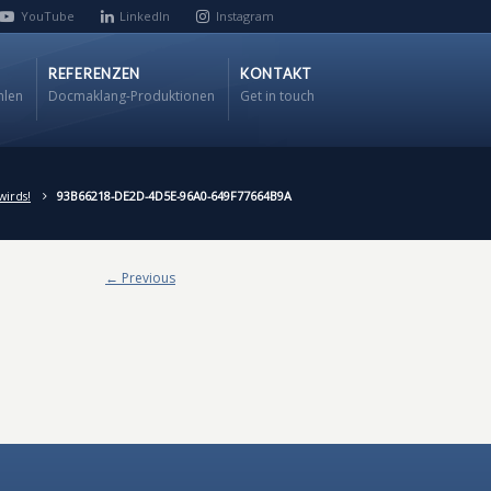
YouTube
LinkedIn
Instagram
REFERENZEN
KONTAKT
hlen
Docmaklang-Produktionen
Get in touch
wirds!
93B66218-DE2D-4D5E-96A0-649F77664B9A
← Previous