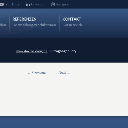
YouTube
LinkedIn
Instagram
REFERENZEN
KONTAKT
hlen
Docmaklang-Produktionen
Get in touch
www.docmaklang.de
frogbogbounty
← Previous
Next →