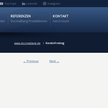
YouTube
LinkedIn
Instagram
REFERENZEN
KONTAKT
hlen
Docmaklang-Produktionen
Get in touch
www.docmaklang.de
KerstinFreking
← Previous
Next →