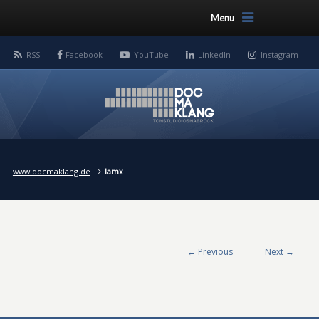
Menu
RSS
Facebook
YouTube
LinkedIn
Instagram
www.docmaklang.de
lamx
← Previous
Next →