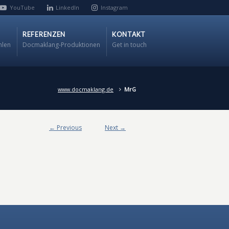
YouTube
LinkedIn
Instagram
REFERENZEN
KONTAKT
hlen
Docmaklang-Produktionen
Get in touch
www.docmaklang.de
MrG
← Previous
Next →