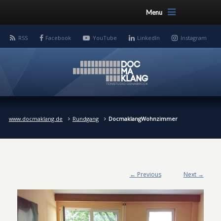
Menu
RSS
Facebook
YouTube
LinkedIn
Instagram
www.docmaklang.de
Rundgang
DocmaklangWohnzimmer
← Previous
Next →