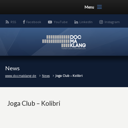
Menu
RSS
Facebook
YouTube
LinkedIn
Instagram
News
www.docmaklang.de
News
Joga Club – Kolibri
Joga Club – Kolibri